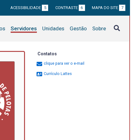
ACESSIBILIDADE
5
CONTRASTE
6
MAPA DO SITE
7
tos
Servidores
Unidades
Gestão
Sobre
Contatos
clique para ver o e-mail
Currículo Lattes