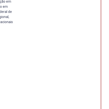
ação em
ão em
deral de
ional,
acionais