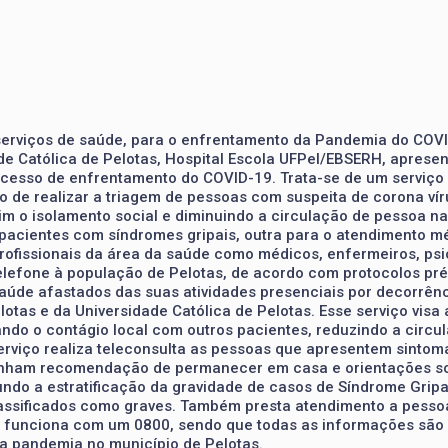
erviços de saúde, para o enfrentamento da Pandemia do COVID
ade Católica de Pelotas, Hospital Escola UFPel/EBSERH, apre
rocesso de enfrentamento do COVID-19. Trata-se de um serviço
vo de realizar a triagem de pessoas com suspeita de corona ví
m o isolamento social e diminuindo a circulação de pessoa na
pacientes com síndromes gripais, outra para o atendimento m
profissionais da área da saúde como médicos, enfermeiros, psi
telefone à população de Pelotas, de acordo com protocolos pr
 saúde afastados das suas atividades presenciais por decorrê
otas e da Universidade Católica de Pelotas. Esse serviço visa 
ando o contágio local com outros pacientes, reduzindo a circ
rviço realiza teleconsulta as pessoas que apresentem sintoma
nham recomendação de permanecer em casa e orientações sob
o a estratificação da gravidade de casos de Síndrome Gripal,
ssificados como graves. Também presta atendimento a pessoas
 funciona com um 0800, sendo que todas as informações são g
a pandemia no município de Pelotas.