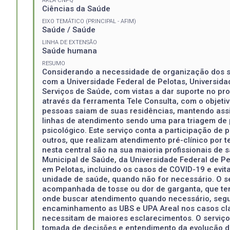
ÁREA CNPQ
Ciências da Saúde
EIXO TEMÁTICO (PRINCIPAL - AFIM)
Saúde / Saúde
LINHA DE EXTENSÃO
Saúde humana
RESUMO
Considerando a necessidade de organização dos s
com a Universidade Federal de Pelotas, Universid
Serviços de Saúde, com vistas a dar suporte no p
através da ferramenta Tele Consulta, com o objeti
pessoas saiam de suas residências, mantendo assi
linhas de atendimento sendo uma para triagem de 
psicológico. Este serviço conta a participação de 
outros, que realizam atendimento pré-clínico por 
nesta central são na sua maioria profissionais de
Municipal de Saúde, da Universidade Federal de Pel
em Pelotas, incluindo os casos de COVID-19 e evit
unidade de saúde, quando não for necessário. O se
acompanhada de tosse ou dor de garganta, que te
onde buscar atendimento quando necessário, segund
encaminhamento as UBS e UPA Areal nos casos cla
necessitam de maiores esclarecimentos. O serviço
tomada de decisões e entendimento da evolução d