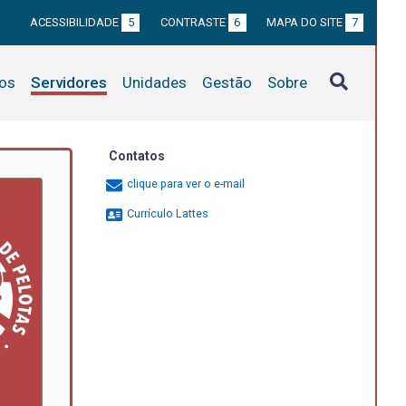
ACESSIBILIDADE
5
CONTRASTE
6
MAPA DO SITE
7
tos
Servidores
Unidades
Gestão
Sobre
Contatos
clique para ver o e-mail
Currículo Lattes