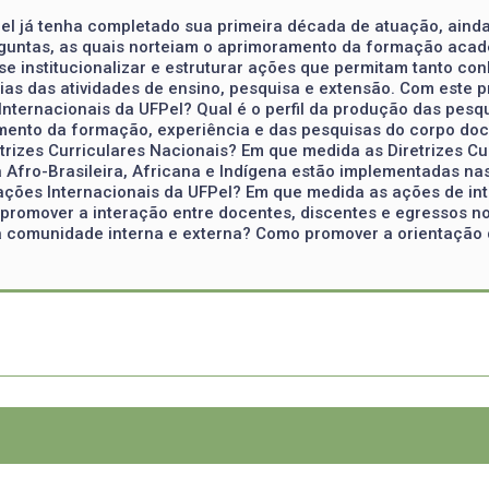
el já tenha completado sua primeira década de atuação, ainda
untas, as quais norteiam o aprimoramento da formação acadê
se institucionalizar e estruturar ações que permitam tanto co
as das atividades de ensino, pesquisa e extensão. Com este p
 Internacionais da UFPel? Qual é o perfil da produção das pes
amento da formação, experiência e das pesquisas do corpo doc
iretrizes Curriculares Nacionais? Em que medida as Diretrizes
ra Afro-Brasileira, Africana e Indígena estão implementadas n
ções Internacionais da UFPel? Em que medida as ações de inte
promover a interação entre docentes, discentes e egressos no
 comunidade interna e externa? Como promover a orientação d