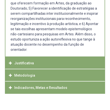
que oferecem formação em Artes, da graduação ao
Doutorado; 5) Favorecer a identificação de estratégias a
serem compartilhadas inter institucionalmente e inspirar
reorganizações institucionais para reconhecimento,
legitimação e incentivo à produção artística; e 6) Apontar
se tais escolhas apresentam modelo epistemológico
não-cartesiano para pesquisas em Artes. Além disso, o
estudo oportuniza a ação autoreflexiva no que tange à
atuação docente no desempenho da função de
orientador.
Justificativa
Metodologia
Alguns dos componentes com os quais me envolvo,
desde que iniciei a carreira docente na Universidade
Federal de Pelotas (UFPel), são relativos a conteúdos de
Indicadores, Metas e Resultados
Trata-se de proposta investigativa orientada pelos
metodologia da pesquisa, elaboração de projeto e
procedimentos metodológicos característico de Estudos
orientação dos Trabalhos de Conclusão de Curso. A
de Caso e investigações de Metanálise e a coleta de
Na direção dos resultados já alcançados pelo projeto de
experiência de propor e avaliar trabalhos escritos e a de
dados tem envolvido, além das produções acadêmicos
pesquisa desenvolvido desde 2010, a exemplo de:
refletir, juntamente com os demais colegas, sobre
mencionadas, anais de eventos científicos bem como