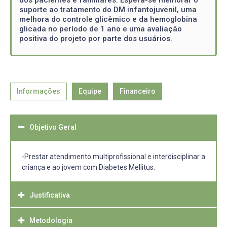
suporte ao tratamento do DM infantojuvenil, uma
melhora do controle glicêmico e da hemoglobina
glicada no período de 1 ano e uma avaliação
positiva do projeto por parte dos usuários.
Informações
Equipe
Financeiro
Objetivo Geral
-Prestar atendimento multiprofissional e interdisciplinar a
criança e ao jovem com Diabetes Mellitus.
Justificativa
Metodologia
A criança e o adolescente com diabetes mellitus