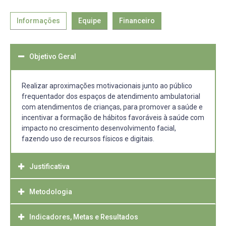
Informações
Equipe
Financeiro
Objetivo Geral
Realizar aproximações motivacionais junto ao público
frequentador dos espaços de atendimento ambulatorial
com atendimentos de crianças, para promover a saúde e
incentivar a formação de hábitos favoráveis à saúde com
impacto no crescimento desenvolvimento facial,
fazendo uso de recursos físicos e digitais.
Justificativa
Metodologia
A Faculdade de Odontologia da UFPel atende uma parcela
significativa das demandas em saúde bucal da cidade de
Pelotas e região, especialmente considerando o público
Indicadores, Metas e Resultados
O projeto será desenvolvido através de três eixos