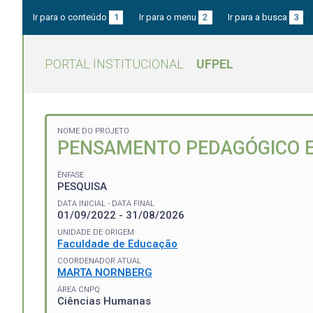
Ir para o conteúdo
1
Ir para o menu
2
Ir para a busca
3
PORTAL INSTITUCIONAL
UFPEL
NOME DO PROJETO
PENSAMENTO PEDAGÓGICO E
ÊNFASE
PESQUISA
DATA INICIAL - DATA FINAL
01/09/2022 - 31/08/2026
UNIDADE DE ORIGEM
Faculdade de Educação
COORDENADOR ATUAL
MARTA NORNBERG
ÁREA CNPQ
Ciências Humanas