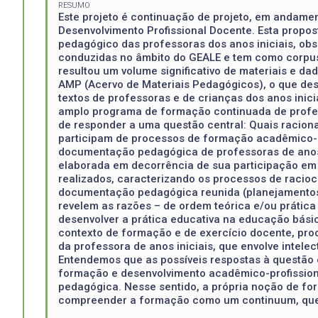
RESUMO
Este projeto é continuação de projeto, em andame
Desenvolvimento Profissional Docente. Esta propo
pedagógico das professoras dos anos iniciais, ob
conduzidas no âmbito do GEALE e tem como corpus 
resultou um volume significativo de materiais e d
AMP (Acervo de Materiais Pedagógicos), o que dese
textos de professoras e de crianças dos anos inic
amplo programa de formação continuada de profess
de responder a uma questão central: Quais racion
participam de processos de formação acadêmico-pro
documentação pedagógica de professoras de anos i
elaborada em decorrência de sua participação em p
realizados, caracterizando os processos de racioc
documentação pedagógica reunida (planejamentos, re
revelem as razões – de ordem teórica e/ou prática –
desenvolver a prática educativa na educação bási
contexto de formação e de exercício docente, proc
da professora de anos iniciais, que envolve intelect
Entendemos que as possíveis respostas à questão 
formação e desenvolvimento acadêmico-profissiona
pedagógica. Nesse sentido, a própria noção de for
compreender a formação como um continuum, que ac