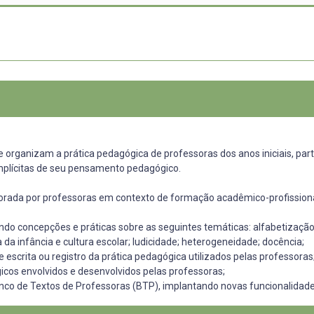
e organizam a prática pedagógica de professoras dos anos iniciais, p
 implícitas de seu pensamento pedagógico.
rada por professoras em contexto de formação acadêmico-profissional e
ando concepções e práticas sobre as seguintes temáticas: alfabetização 
da infância e cultura escolar; ludicidade; heterogeneidade; docência;
de escrita ou registro da prática pedagógica utilizados pelas professoras
gicos envolvidos e desenvolvidos pelas professoras;
 Banco de Textos de Professoras (BTP), implantando novas funcionalidad