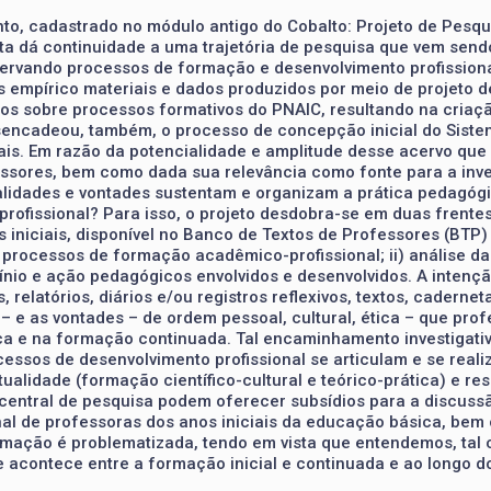
nto, cadastrado no módulo antigo do Cobalto: Projeto de Pes
sta dá continuidade a uma trajetória de pesquisa que vem sen
servando processos de formação e desenvolvimento profissiona
empírico materiais e dados produzidos por meio de projeto de
ados sobre processos formativos do PNAIC, resultando na cria
ncadeou, também, o processo de concepção inicial do Sistema 
iais. Em razão da potencialidade e amplitude desse acervo qu
ores, bem como dada sua relevância como fonte para a inves
alidades e vontades sustentam e organizam a prática pedagógi
fissional? Para isso, o projeto desdobra-se em duas frentes d
niciais, disponível no Banco de Textos de Professores (BTP)
rocessos de formação acadêmico-profissional; ii) análise das 
ínio e ação pedagógicos envolvidos e desenvolvidos. A intençã
latórios, diários e/ou registros reflexivos, textos, caderneta
 e as vontades – de ordem pessoal, cultural, ética – que profe
ca e na formação continuada. Tal encaminhamento investigati
essos de desenvolvimento profissional se articulam e se real
ualidade (formação científico-cultural e teórico-prática) e resp
central de pesquisa podem oferecer subsídios para a discussã
l de professoras dos anos iniciais da educação básica, bem c
mação é problematizada, tendo em vista que entendemos, tal c
ontece entre a formação inicial e continuada e ao longo do 