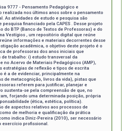
quisa 9777 - Pensamento Pedagógico e
do realizada nos últimos anos sobre o pensamento
l. As atividades de estudo e pesquisa são
 pesquisa financiado pela CAPES . Desse projeto
ção do BTP (Banco de Textos de Professoras) e do
Vestígios , um repositório digital que reúne
e reúne informações e materiais decorrentes desse
tigação acadêmica, o objetivo deste projeto é o
ca de professoras dos anos iniciais que
e trabalho: i) estudo transversal da
 e no Acervo de Materiais Pedagógicos (AMP),
estratégias de reflexão e tipos de escrita
o é a de evidenciar, principalmente na
s de metacognição, livros da vida), pistas que
ssoras referem para justificar, planejar e
vo sustenta-se pela compreensão de que, no
izam, forjando uma determinada posição, própria
onsabilidade (ética, estética, política).
o de aspectos relativos aos processos de
omo de melhoria e qualificação da prática
omo indica Diniz-Pereira (2010), ser necessário
exercício profissional.