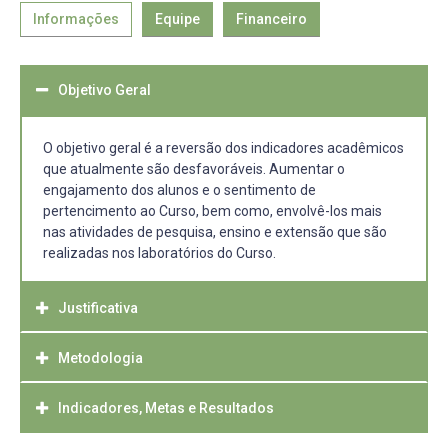
Informações
Equipe
Financeiro
Objetivo Geral
O objetivo geral é a reversão dos indicadores acadêmicos
que atualmente são desfavoráveis. Aumentar o
engajamento dos alunos e o sentimento de
pertencimento ao Curso, bem como, envolvê-los mais
nas atividades de pesquisa, ensino e extensão que são
realizadas nos laboratórios do Curso.
Justificativa
Metodologia
Desde 2016 os indicadores acadêmicos do Curso de
Engenharia Hídrica vêm indicando um declínio, tanto da
procura pelo curso (indica pelo decrescente número de
Indicadores, Metas e Resultados
Durante o período do Projeto serão propostas um
ingressantes), quanto da permanência dos alunos até o
conjunto de ações de natureza de ensino e extensão que