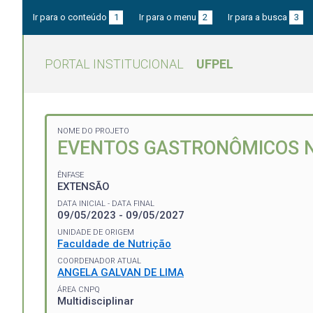
Ir para o conteúdo
1
Ir para o menu
2
Ir para a busca
3
PORTAL INSTITUCIONAL
UFPEL
NOME DO PROJETO
EVENTOS GASTRONÔMICOS N
ÊNFASE
EXTENSÃO
DATA INICIAL - DATA FINAL
09/05/2023 - 09/05/2027
UNIDADE DE ORIGEM
Faculdade de Nutrição
COORDENADOR ATUAL
ANGELA GALVAN DE LIMA
ÁREA CNPQ
Multidisciplinar