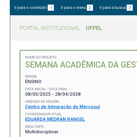
Ir para o conteúdo
1
Ir para o menu
2
Ir para a busca
3
PORTAL INSTITUCIONAL
UFPEL
NOME DO PROJETO
SEMANA ACADÊMICA DA GES
ÊNFASE
ENSINO
DATA INICIAL - DATA FINAL
08/05/2025 - 28/04/2028
UNIDADE DE ORIGEM
Centro de Integração do Mercosul
COORDENADOR ATUAL
EDUARDA MEDRAN RANGEL
ÁREA CNPQ
Multidisciplinar