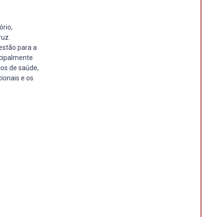
ório,
ruz.
estão para a
ncipalmente
ços de saúde,
ionais e os