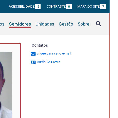
ACESSIBILIDADE
5
CONTRASTE
6
MAPA DO SITE
7
tos
Servidores
Unidades
Gestão
Sobre
Contatos
clique para ver o e-mail
Currículo Lattes