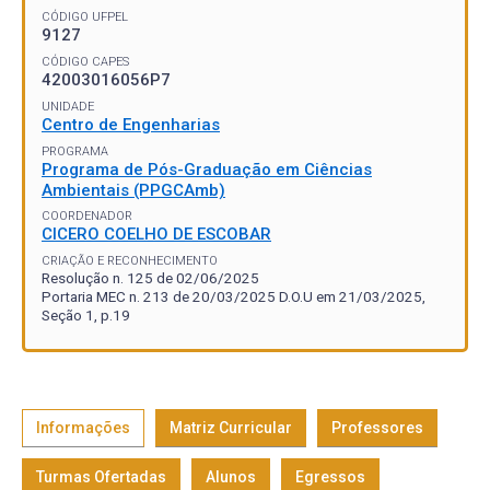
CÓDIGO UFPEL
9127
CÓDIGO CAPES
42003016056P7
UNIDADE
Centro de Engenharias
PROGRAMA
Programa de Pós-Graduação em Ciências
Ambientais (PPGCAmb)
COORDENADOR
CICERO COELHO DE ESCOBAR
CRIAÇÃO E RECONHECIMENTO
Resolução n. 125 de 02/06/2025
Portaria MEC n. 213 de 20/03/2025 D.O.U em 21/03/2025,
Seção 1, p.19
Informações
Matriz Curricular
Professores
Turmas Ofertadas
Alunos
Egressos