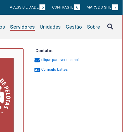
ACESSIBILIDADE
5
CONTRASTE
6
MAPA DO SITE
7
tos
Servidores
Unidades
Gestão
Sobre
Contatos
clique para ver o e-mail
Currículo Lattes