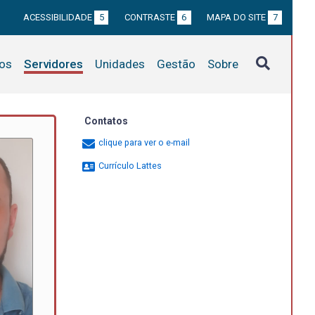
ACESSIBILIDADE
5
CONTRASTE
6
MAPA DO SITE
7
tos
Servidores
Unidades
Gestão
Sobre
Contatos
clique para ver o e-mail
Currículo Lattes