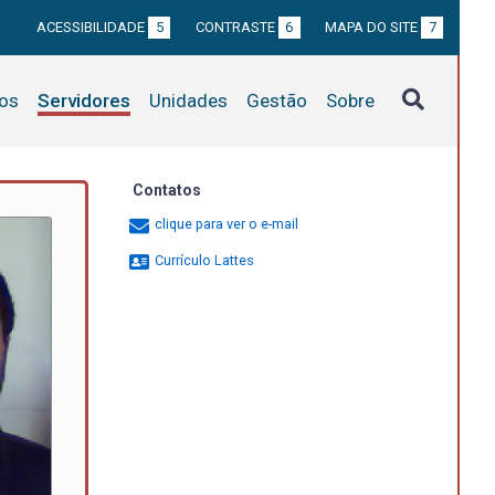
ACESSIBILIDADE
5
CONTRASTE
6
MAPA DO SITE
7
tos
Servidores
Unidades
Gestão
Sobre
Contatos
clique para ver o e-mail
Currículo Lattes