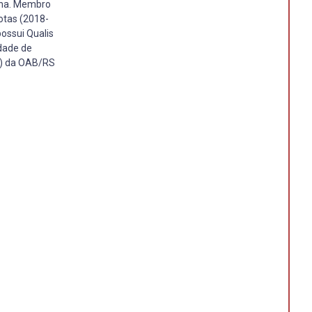
nha. Membro
lotas (2018-
possui Qualis
dade de
O) da OAB/RS