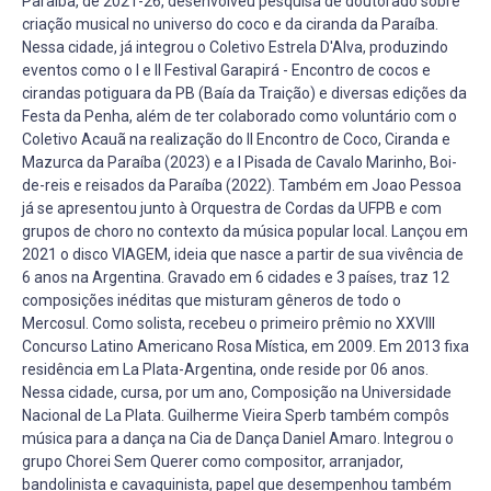
Paraíba, de 2021-26, desenvolveu pesquisa de doutorado sobre
criação musical no universo do coco e da ciranda da Paraíba.
Nessa cidade, já integrou o Coletivo Estrela D'Alva, produzindo
eventos como o I e II Festival Garapirá - Encontro de cocos e
cirandas potiguara da PB (Baía da Traição) e diversas edições da
Festa da Penha, além de ter colaborado como voluntário com o
Coletivo Acauã na realização do II Encontro de Coco, Ciranda e
Mazurca da Paraíba (2023) e a I Pisada de Cavalo Marinho, Boi-
de-reis e reisados da Paraíba (2022). Também em Joao Pessoa
já se apresentou junto à Orquestra de Cordas da UFPB e com
grupos de choro no contexto da música popular local. Lançou em
2021 o disco VIAGEM, ideia que nasce a partir de sua vivência de
6 anos na Argentina. Gravado em 6 cidades e 3 países, traz 12
composições inéditas que misturam gêneros de todo o
Mercosul. Como solista, recebeu o primeiro prêmio no XXVIII
Concurso Latino Americano Rosa Mística, em 2009. Em 2013 fixa
residência em La Plata-Argentina, onde reside por 06 anos.
Nessa cidade, cursa, por um ano, Composição na Universidade
Nacional de La Plata. Guilherme Vieira Sperb também compôs
música para a dança na Cia de Dança Daniel Amaro. Integrou o
grupo Chorei Sem Querer como compositor, arranjador,
bandolinista e cavaquinista, papel que desempenhou também