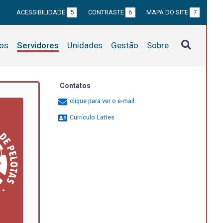
ACESSIBILIDADE
5
CONTRASTE
6
MAPA DO SITE
7
tos
Servidores
Unidades
Gestão
Sobre
Contatos
clique para ver o e-mail
Currículo Lattes