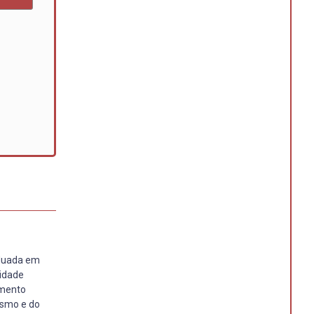
aduada em
sidade
amento
ismo e do