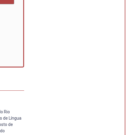
do Rio
as de Língua
osto de
 do