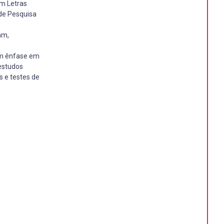
m Letras
 de Pesquisa
am,
com ênfase em
 estudos
ês e testes de