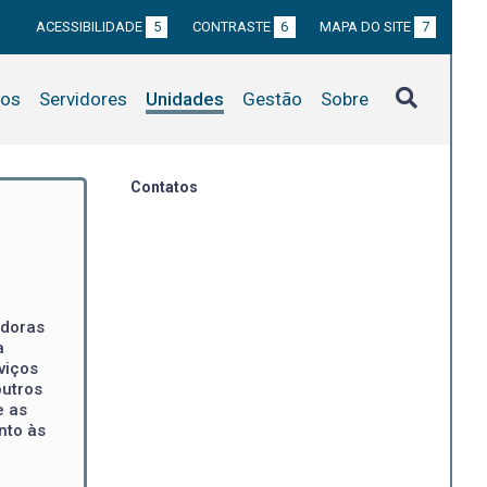
ACESSIBILIDADE
5
CONTRASTE
6
MAPA DO SITE
7
tos
Servidores
Unidades
Gestão
Sobre
Contatos
adoras
a
viços
outros
e as
nto às