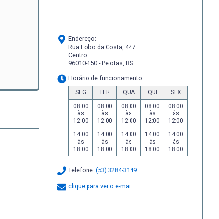
Endereço:
Rua Lobo da Costa, 447
Centro
96010-150 - Pelotas, RS
Horário de funcionamento:
SEG
TER
QUA
QUI
SEX
08:00
08:00
08:00
08:00
08:00
às
às
às
às
às
12:00
12:00
12:00
12:00
12:00
14:00
14:00
14:00
14:00
14:00
às
às
às
às
às
18:00
18:00
18:00
18:00
18:00
Telefone:
(53) 3284-3149
clique para ver o e-mail