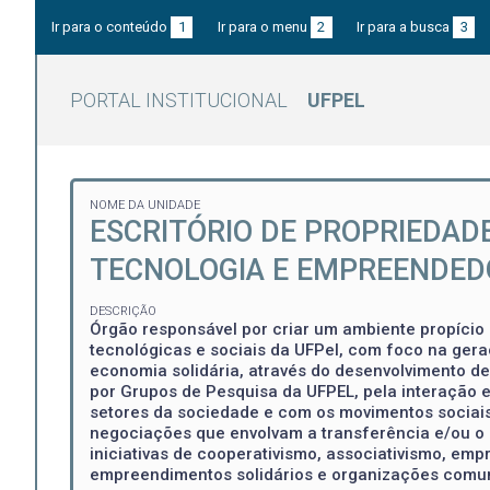
Ir para o conteúdo
1
Ir para o menu
2
Ir para a busca
3
PORTAL INSTITUCIONAL
UFPEL
NOME DA UNIDADE
ESCRITÓRIO DE PROPRIEDAD
TECNOLOGIA E EMPREENDE
DESCRIÇÃO
Órgão responsável por criar um ambiente propício 
tecnológicas e sociais da UFPel, com foco na gera
economia solidária, através do desenvolvimento de
por Grupos de Pesquisa da UFPEL, pela interação e
setores da sociedade e com os movimentos sociais,
negociações que envolvam a transferência e/ou o 
iniciativas de cooperativismo, associativismo, e
empreendimentos solidários e organizações comun