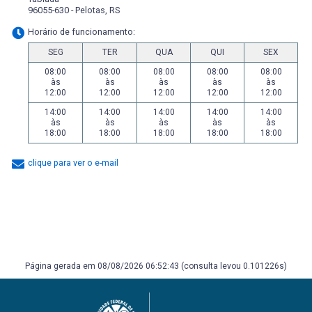
96055-630 - Pelotas, RS
Horário de funcionamento:
SEG
TER
QUA
QUI
SEX
08:00
08:00
08:00
08:00
08:00
às
às
às
às
às
12:00
12:00
12:00
12:00
12:00
14:00
14:00
14:00
14:00
14:00
às
às
às
às
às
18:00
18:00
18:00
18:00
18:00
clique para ver o e-mail
Página gerada em 08/08/2026 06:52:43 (consulta levou 0.101226s)