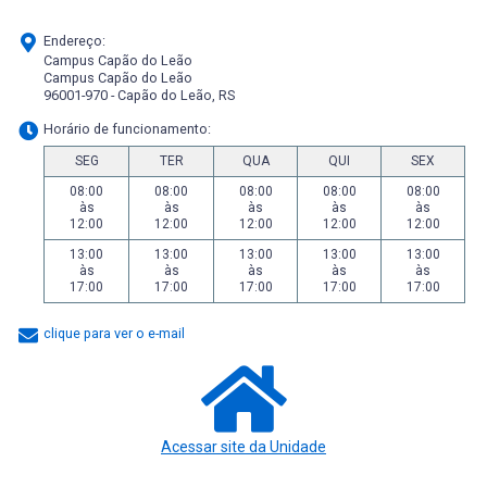
Endereço:
Campus Capão do Leão
Campus Capão do Leão
96001-970 - Capão do Leão, RS
Horário de funcionamento:
SEG
TER
QUA
QUI
SEX
08:00
08:00
08:00
08:00
08:00
às
às
às
às
às
12:00
12:00
12:00
12:00
12:00
13:00
13:00
13:00
13:00
13:00
às
às
às
às
às
17:00
17:00
17:00
17:00
17:00
clique para ver o e-mail
Acessar site da Unidade