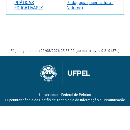
Paz e Terra, 1997.
PRÁTICAS
Pedagogia (Licenciatura -
EDUCATIVAS IX
Noturno)
Página gerada em 09/08/2026 05:38:29 (consulta levou 0.210137s)
Universidade Federal de Pelotas
Superintendência de Gestão de Tecnologia da Informação e Comunicação