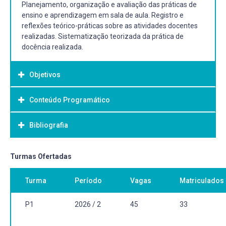
Planejamento, organização e avaliação das práticas de
ensino e aprendizagem em sala de aula. Registro e
reflexões teórico-práticas sobre as atividades docentes
realizadas. Sistematização teorizada da prática de
docência realizada.
Objetivos
Conteúdo Programático
Objetivo Geral:
Desenvolver prática de docência e atividades de
Bibliografia
organização do trabalho pedagógico por meio da
realização de estágio em ano/ciclo dos anos iniciais de
instituições da rede pública de ensino.
Bibliografia Básica:
Turmas Ofertadas
HERNÁNDEZ, Fernando. Transgressão e mudança na
Turma
Período
Vagas
Matriculados
educação: os projetos de trabalho. Porto Alegre: ArtMed,
1998.
KOHAN, Walter Omar. O mestre inventor. Relatos de um
P1
2026 / 2
45
33
viajante educador. São Paulo: Autêntica, 2013.
LARROSA, Jorge. Esperando não se sabe o quê. Sobre o