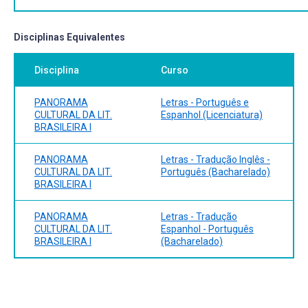
MERQUIOR, José Guilherme. De Anchieta a Euclides: breve
história da literatura brasileira. Rio de Janeiro: José
Disciplinas Equivalentes
Olympio, 1977.
RONCARI, Luiz. Literatura Brasileira: dos primeiros
Disciplina
Curso
cronistas aos últimos românticos. São Paulo: Edusp, 1995.
SODRÉ, Nelson Werneck. História da Literatura Brasileira.
PANORAMA
Letras - Português e
São Paulo: Bertrand Brasil, 1988.
CULTURAL DA LIT.
Espanhol (Licenciatura)
CANDIDO, Antonio. Literatura e sociedade. São Paulo:
BRASILEIRA I
Nacional, 1965.
MIGUEL-PEREIRA, Lúcia. História da Literatura Brasileira.
PANORAMA
Letras - Tradução Inglês -
Belo Horizonte: Itatiaia; São Paulo: Edusp, 1990.
CULTURAL DA LIT.
Português (Bacharelado)
BRASILEIRA I
PANORAMA
Letras - Tradução
CULTURAL DA LIT.
Espanhol - Português
BRASILEIRA I
(Bacharelado)