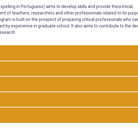
elling in Portuguese) aims to develop skills and provide theoretical,
t of teachers, researchers and other professionals related to its purp
gram is built on the prospect of preparing critical professionals who ca
ired by experience in graduate school. It also aims to contribute to the d
research.
ng Production Systems – Universidade Federal de Pelotas)
niversidade Estadual de São Paulo /UNESP – Rio Claro)
dade Federal de Santa Catarina)
 credits, 10 qualifying examination credits and 16 thesis credits.
rsidade Estadual de São Paulo/UNESP – Rio Claro)