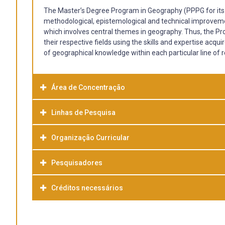
The Master’s Degree Program in Geography (PPPG for its sp
methodological, epistemological and technical improvemen
which involves central themes in geography. Thus, the Pro
their respective fields using the skills and expertise acqu
of geographical knowledge within each particular line of 
Área de Concentração
Linhas de Pesquisa
Dynamics of Space Production and Geography Teaching
Organização Curricular
1 – Dynamics of Rural and Urban Space Production
2 – Geography Teaching
Pesquisadores
Créditos necessários
Professor Adão José Vital da Costa (PhD in Family Farmi
Professor Adriano Luís Heck Simon (PhD in Geography – U
Professor Erika Collischonn (PhD in Geography – Universi
The Program consists of 50 credits distributed in 24 course
Professor Giancarla Salamoni (PhD in Geography – Unive