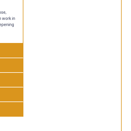
ose,
n work in
eepening