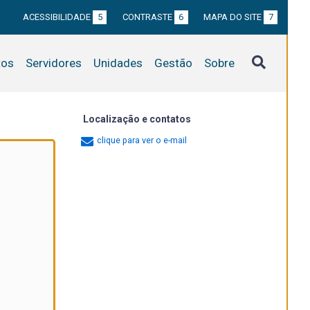
ACESSIBILIDADE
5
CONTRASTE
6
MAPA DO SITE
7
tos
Servidores
Unidades
Gestão
Sobre
Localização e contatos
clique para ver o e-mail