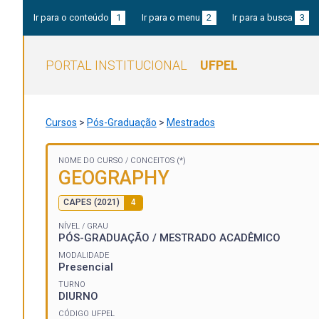
Ir para o conteúdo
1
Ir para o menu
2
Ir para a busca
3
PORTAL INSTITUCIONAL
UFPEL
Cursos
>
Pós-Graduação
>
Mestrados
NOME DO CURSO /
CONCEITOS (*)
GEOGRAPHY
CAPES (2021)
4
NÍVEL / GRAU
PÓS-GRADUAÇÃO / MESTRADO ACADÊMICO
MODALIDADE
Presencial
TURNO
DIURNO
CÓDIGO UFPEL