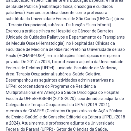
da Educação, especificamente em Educação Especial, e na área
de Saúde Pública (reabilitação física, oncologia e cuidados
paliativos). Exerceu a prática docente como professora
substituta da Universidade Federal de São Carlos (UFSCar) (área
- Terapia Ocupacional; subárea - Disfunção Física Infantil).
Exerceu a prática clínica no Hospital de Câncer de Barretos
(Unidade de Cuidados Paliativos e Departamento de Transplante
de Medula Óssea/Hematologia), no Hospital das Clínicas da
Faculdade de Medicina de Ribeirão Preto na Universidade de São
Paulo (HCFMRP-USP), em instituições filantrópicas e empresa
privada. De 2017 a 2024, foi professora adjunta da Universidade
Federal de Pelotas (UFPel) - unidade: Faculdade de Medicina;
área: Terapia Ocupacional; subárea: Saúde Coletiva.
Desempenhou as seguintes atividades administratrivas na
UFPel: coordenadora do Programa de Residência
Multiprofissional em Atenção à Saúde Oncológica do Hospital
Escola da UFPel/EBSERH (2018-2020); coordenadora adjunta do
Colegiado de Terapia Ocupacional da UFPel (2019-2021);
membro do COAPES (Contratos Organizativos de Ação Pública
de Ensino-Saúde) e do Conselho Editorial da Editora UFPEL (2018
a 2024). Atualmente, é professora adjunta da Universidade
Federal do Paraná (UFPR) - Setor de Ciências da Saúde,