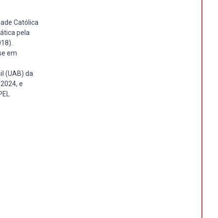
dade Católica
ática pela
018).
ase em
il (UAB) da
 2024, e
PEL