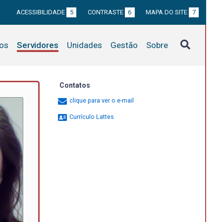
ACESSIBILIDADE
5
CONTRASTE
6
MAPA DO SITE
7
tos
Servidores
Unidades
Gestão
Sobre
Contatos
clique para ver o e-mail
Currículo Lattes