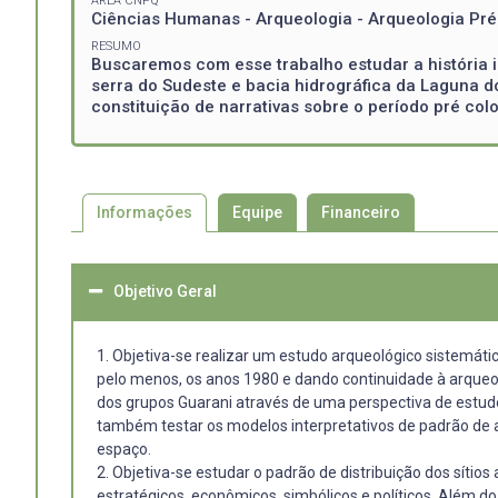
ÁREA CNPQ
Ciências Humanas - Arqueologia - Arqueologia Pré
RESUMO
Buscaremos com esse trabalho estudar a história i
serra do Sudeste e bacia hidrográfica da Laguna do
constituição de narrativas sobre o período pré colo
Informações
Equipe
Financeiro
Objetivo Geral
1. Objetiva-se realizar um estudo arqueológico sistemáti
pelo menos, os anos 1980 e dando continuidade à arqueo
dos grupos Guarani através de uma perspectiva de estudo 
também testar os modelos interpretativos de padrão de 
espaço.
2. Objetiva-se estudar o padrão de distribuição dos sítio
estratégicos, econômicos, simbólicos e políticos. Além d