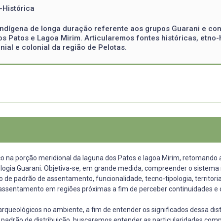
-Histórica
ndígena de longa duração referente aos grupos Guarani e cons
s Patos e Lagoa Mirim. Articularemos fontes históricas, etno-
nial e colonial da região de Pelotas.
co na porção meridional da laguna dos Patos e lagoa Mirim, retomando a
logia Guarani. Objetiva-se, em grande medida, compreender o sistema 
de padrão de assentamento, funcionalidade, tecno-tipologia, territoria
assentamento em regiões próximas a fim de perceber continuidades e d
s arqueológicos no ambiente, a fim de entender os significados dessa di
o padrão de distribuição, buscaremos entender as particularidades comp