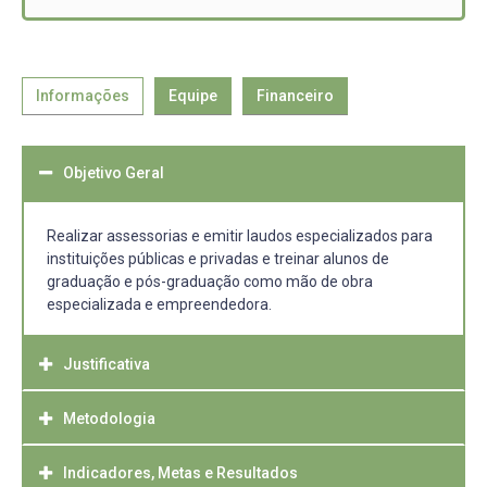
Informações
Equipe
Financeiro
Objetivo Geral
Realizar assessorias e emitir laudos especializados para
instituições públicas e privadas e treinar alunos de
graduação e pós-graduação como mão de obra
especializada e empreendedora.
Justificativa
Metodologia
Existe significativa demanda por parte de instituições
publicas e privadas ( pesquisadores e empresas) por
ações nos segmentos cobertos por esse projeto,
Indicadores, Metas e Resultados
A coordenadora profa. dra. Angelta será a responsável