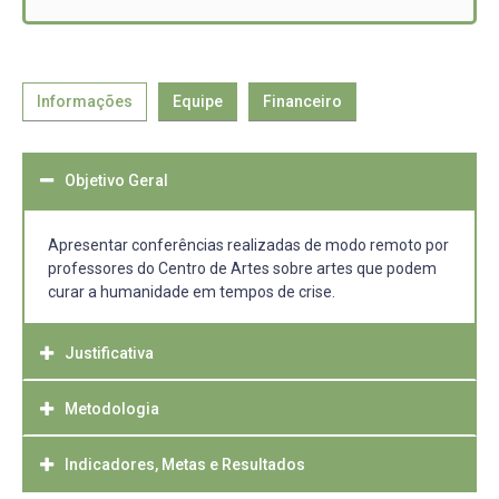
Informações
Equipe
Financeiro
Objetivo Geral
Apresentar conferências realizadas de modo remoto por
professores do Centro de Artes sobre artes que podem
curar a humanidade em tempos de crise.
Justificativa
Metodologia
Face aos tempos de confinamento que estamos vivendo
percebemos que o que têm nos salvado, e curado, é o
encontro com a arte; deste modo, e com a interrupção
Indicadores, Metas e Resultados
Quatro principais etapas metodológicas compõem o
das atividades ligadas ao ensino, pensamos que o Centro
projeto e caracterizam suas principais ações: 1) Convidar