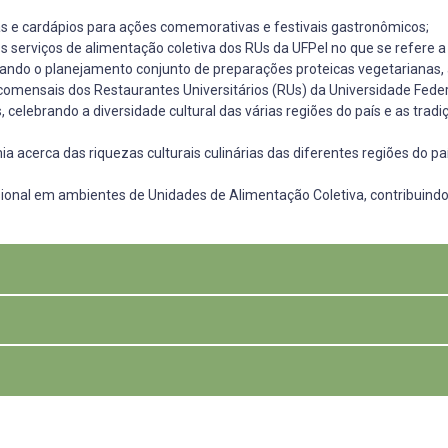
as e cardápios para ações comemorativas e festivais gastronômicos;
os serviços de alimentação coletiva dos RUs da UFPel no que se refere 
derando o planejamento conjunto de preparações proteicas vegetarianas
omensais dos Restaurantes Universitários (RUs) da Universidade Federa
 celebrando a diversidade cultural das várias regiões do país e as tra
 acerca das riquezas culturais culinárias das diferentes regiões do pa
issional em ambientes de Unidades de Alimentação Coletiva, contribuin
apresentada à Pró-reitoria de Assuntos Estudantis (PRAE), por parte do
RUs, bem como da demanda trazida pela empresa prestadora de serviços
icas com a Coordenação do projeto - PRAE/Gastronomia para planejar e 
Nutrição (FN) especialmente com o Curso Superior de Tecnologia em Ga
a RU, os alunos irão observar o andamento, rotina e planejamento das 
os RUs em relação à matéria-prima, dimensionamento da Unidade de Al
ados. A partir da observação da rotina de trabalho dos RUs e da compr
cia prática na elaboração de cardápios e preparações para restaurant
um dos RUs atende diariamente.
ações proteicas vegetarianas, preparações para ações comemorativas e