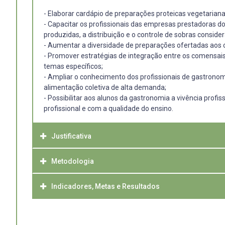
- Elaborar cardápio de preparações proteicas vegetarian
- Capacitar os profissionais das empresas prestadoras d
produzidas, a distribuição e o controle de sobras consi
- Aumentar a diversidade de preparações ofertadas aos c
- Promover estratégias de integração entre os comensais,
temas específicos;
- Ampliar o conhecimento dos profissionais de gastronomia
alimentação coletiva de alta demanda;
- Possibilitar aos alunos da gastronomia a vivência prof
profissional e com a qualidade do ensino.
Justificativa
Metodologia
Este projeto justifica-se a partir da constante demanda 
preparações de proteína vegetariana dos cardápios dos 
de diversificar cardápios vegetarianos.
Indicadores, Metas e Resultados
Os alunos participantes do projeto terão reuniões periód
Sendo assim, a PRAE buscou parceria com a Faculdade de 
da definição do cronograma e da equipe de atuação de cad
vegetarianos diversificados, considerando o contexto d
os equipamentos, insumos e execução dos cardápios aplic
É esperado que os participantes adquiram maior experiên
disponíveis, além da quantidade de comensais que cada 
pratos, serão realizadas pesquisas de opções de prepar
os RUs;