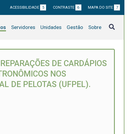
ACESSIBILIDADE
5
CONTRASTE
6
MAPA DO SITE
7
tos
Servidores
Unidades
Gestão
Sobre
PREPARAÇÕES DE CARDÁPIOS
STRONÔMICOS NOS
L DE PELOTAS (UFPEL).