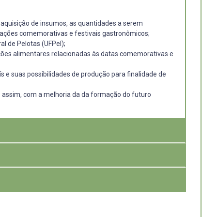
a aquisição de insumos, as quantidades a serem
, ações comemorativas e festivais gastronômicos;
l de Pelotas (UFPel);
dições alimentares relacionadas às datas comemorativas e
ís e suas possibilidades de produção para finalidade de
do assim, com a melhoria da da formação do futuro
s comensais vegetarianos, a respeito das opções de
 de alimentação coletiva nos RUs quanto à dificuldade
orientar as ações que serão executadas nos RUs. A partir
stronomia, para viabilizar a elaboração de cardápios
refeições servidas, bem como, irão se familiarizar com
imentação e Nutrição, equipamentos e mão-de-obra
eensão logística da aquisição de insumos e produção dos
es de alimentação coletiva com alta demanda, tais como
 festivais gastronômicos. Em seguida serão selecionadas