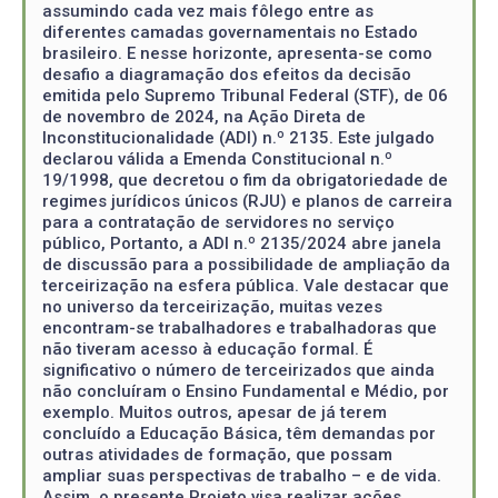
assumindo cada vez mais fôlego entre as
diferentes camadas governamentais no Estado
brasileiro. E nesse horizonte, apresenta-se como
desafio a diagramação dos efeitos da decisão
emitida pelo Supremo Tribunal Federal (STF), de 06
de novembro de 2024, na Ação Direta de
Inconstitucionalidade (ADI) n.º 2135. Este julgado
declarou válida a Emenda Constitucional n.º
19/1998, que decretou o fim da obrigatoriedade de
regimes jurídicos únicos (RJU) e planos de carreira
para a contratação de servidores no serviço
público, Portanto, a ADI n.º 2135/2024 abre janela
de discussão para a possibilidade de ampliação da
terceirização na esfera pública. Vale destacar que
no universo da terceirização, muitas vezes
encontram-se trabalhadores e trabalhadoras que
não tiveram acesso à educação formal. É
significativo o número de terceirizados que ainda
não concluíram o Ensino Fundamental e Médio, por
exemplo. Muitos outros, apesar de já terem
concluído a Educação Básica, têm demandas por
outras atividades de formação, que possam
ampliar suas perspectivas de trabalho – e de vida.
Assim, o presente Projeto visa realizar ações