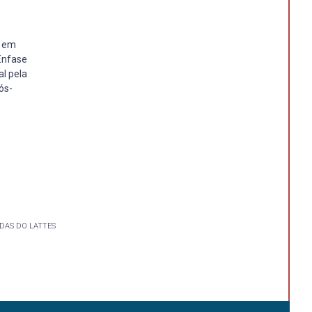
o em
Ênfase
al pela
ós-
DAS DO LATTES