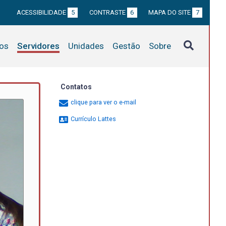
ACESSIBILIDADE
5
CONTRASTE
6
MAPA DO SITE
7
tos
Servidores
Unidades
Gestão
Sobre
Contatos
clique para ver o e-mail
Currículo Lattes