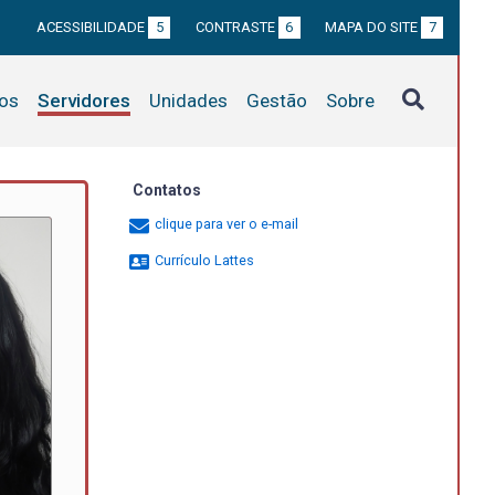
ACESSIBILIDADE
5
CONTRASTE
6
MAPA DO SITE
7
tos
Servidores
Unidades
Gestão
Sobre
Contatos
clique para ver o e-mail
Currículo Lattes