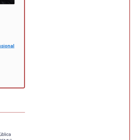
ssional
ública