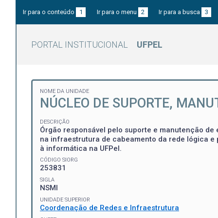
Ir para o conteúdo
1
Ir para o menu
2
Ir para a busca
3
PORTAL INSTITUCIONAL
UFPEL
NOME DA UNIDADE
NÚCLEO DE SUPORTE, MANU
DESCRIÇÃO
Órgão responsável pelo suporte e manutenção de e
na infraestrutura de cabeamento da rede lógica e 
à informática na UFPel.
CÓDIGO SIORG
253831
SIGLA
NSMI
UNIDADE SUPERIOR
Coordenação de Redes e Infraestrutura