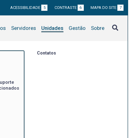
ACESSIBILIDADE
5
CONTRASTE
6
MAPA DO SITE
7
tos
Servidores
Unidades
Gestão
Sobre
Contatos
suporte
acionados