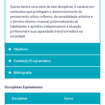
Quinta dentre uma série de seis disciplinas, é variável em
conteúdos que privilegiam o desenvolvimento do
pensamento crítico-reflexivo, da sensibilidade artística e
o domínio técnico-musical, potencializando as
habilidades e aptidões indispensáveis à atuação
profissional e sua capacidade transformadora na
sociedade.
Objetivos
Conteúdo Programático
Objetivo Geral:
Estimular o aluno à criação musical através de atividades
Bibliografia
que privilegiam a ação conjunta, bem como a reflexão e o
espírito investigativo e científico. Estimular o aluno a
transitar e dialogar com as diversas possibilidades
Bibliografia Básica:
Disciplinas Equivalentes
estéticas instituídas, da música de concerto ou popular,
BENNETT, Roy. Elementos básicos da música. Rio de
respeitando a sua identidade cultural e incentivando a
Disciplina
Curso
Janeiro: Jorge Zahar Ed., 1998.
construção de suas próprias concepções estéticas;
COPLAND, Aaron. Como ouvir (e entender) Música. Rio de
Encorajar a colaboração entre compositores e intérpretes;