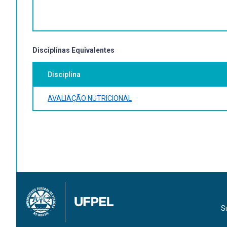
BRASIL, MINISTÉRIO, DA SAÚDE. TABWIN 3.5. 2008 [CI
WHO, WORLD, HEALTH, ORGANIZATION. WHO ANTHRO (VE
Disciplinas Equivalentes
Disciplina
AVALIAÇÃO NUTRICIONAL
S