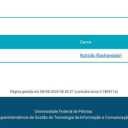
TED 02-06-2008]; AVAILABLE FROM: HTTP://WWW.DATASUS.GOV.BR/TAB
RSION 2.02) AND MACROS. 2008 [CITED 02-06-2008]; AVAILABLE F
Curso
Nutrição (Bacharelado)
Página gerada em 08/08/2026 08:43:37 (consulta levou 0.180911s)
Universidade Federal de Pelotas
uperintendência de Gestão de Tecnologia da Informação e Comunicaç