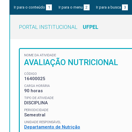
Ir para o conteúdo
1
Ir para o menu
2
Ir para a busca
3
PORTAL INSTITUCIONAL
UFPEL
NOME DA ATIVIDADE
AVALIAÇÃO NUTRICIONAL
CÓDIGO
16400025
CARGA HORÁRIA
90 horas
TIPO DE ATIVIDADE
DISCIPLINA
PERIODICIDADE
Semestral
UNIDADE RESPONSÁVEL
Departamento de Nutrição