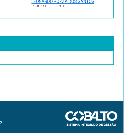
LEONARDO POZZA DOS SANTOS
WIN/TABWIN.PDF
PROFESSOR REGENTE
ROM: HTTP://WWW.WHO.INT/CHILDGROWTH/SOFTWARE/EN/
ão