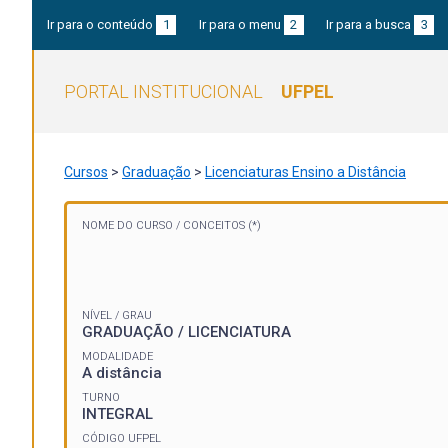
Ir para o conteúdo
1
Ir para o menu
2
Ir para a busca
3
PORTAL INSTITUCIONAL
UFPEL
Cursos
>
Graduação
>
Licenciaturas Ensino a Distância
NOME DO CURSO /
CONCEITOS (*)
NÍVEL / GRAU
GRADUAÇÃO / LICENCIATURA
MODALIDADE
A distância
TURNO
INTEGRAL
CÓDIGO UFPEL