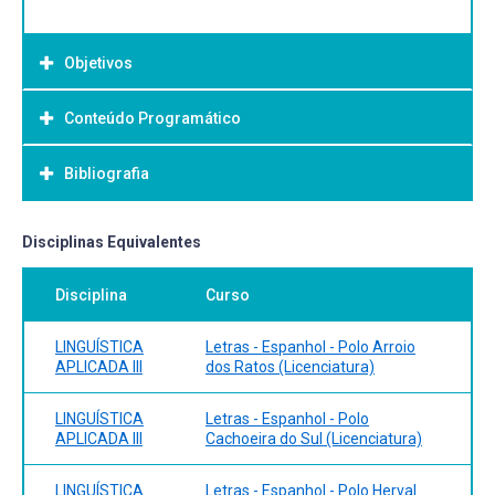
Objetivos
Conteúdo Programático
Objetivo Geral:
Bibliografia
Bibliografia Básica:
Disciplinas Equivalentes
Disciplina
Curso
LINGUÍSTICA
Letras - Espanhol - Polo Arroio
APLICADA III
dos Ratos (Licenciatura)
LINGUÍSTICA
Letras - Espanhol - Polo
APLICADA III
Cachoeira do Sul (Licenciatura)
LINGUÍSTICA
Letras - Espanhol - Polo Herval