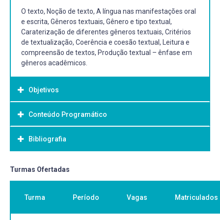
O texto, Noção de texto, A língua nas manifestações oral
e escrita, Gêneros textuais, Gênero e tipo textual,
Caraterização de diferentes gêneros textuais, Critérios
de textualização, Coerência e coesão textual, Leitura e
compreensão de textos, Produção textual – ênfase em
gêneros acadêmicos.
Objetivos
Conteúdo Programático
Objetivo Geral:
Propiciar situações que permitam ao acadêmico a
Bibliografia
Critérios de textualização, Coerência e coesão textual,
caracterização de textos a partir de sua funcionalidade.
Leitura e compreensão de textos, Produção textual –
ênfase em gêneros acadêmicos.
Bibliografia Básica:
Turmas Ofertadas
BITTENCOURT, Solange Torres. Tipologias de texto e
redação. Scielo Brasil, Educar em Revista, n. 8, dez 1989.
Turma
Período
Vagas
Matriculados
Disponível em:
https://www.scielo.br/j/er/a/btR63Q99Qg5VCpdVgTkfjYH/.