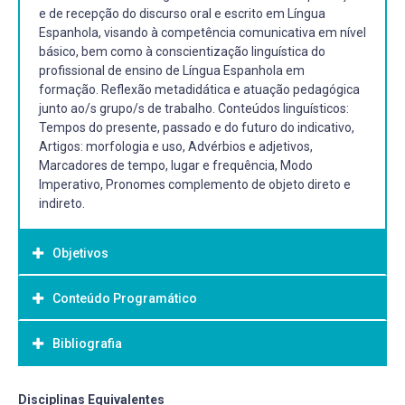
e de recepção do discurso oral e escrito em Língua
Espanhola, visando à competência comunicativa em nível
básico, bem como à conscientização linguística do
profissional de ensino de Língua Espanhola em
formação. Reflexão metadidática e atuação pedagógica
junto ao/s grupo/s de trabalho. Conteúdos linguísticos:
Tempos do presente, passado e do futuro do indicativo,
Artigos: morfologia e uso, Advérbios e adjetivos,
Marcadores de tempo, lugar e frequência, Modo
Imperativo, Pronomes complemento de objeto direto e
indireto.
Objetivos
Conteúdo Programático
Objetivo Geral:
Desenvolver as habilidades visando às competências
Bibliografia
Tempos do presente, passado e do futuro do indicativo,
linguística/gramatical, discursiva, estratégica e
Artigos: morfologia e uso, Advérbios e adjetivos,
sociolinguística, com ênfase na simulação de contextos
Marcadores de tempo, lugar e frequência, Modo
iniciais de socialização centrados no próprio locutor. Iniciar
Bibliografia Básica:
Disciplinas Equivalentes