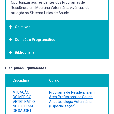
Oportunizar aos residentes dos Programas de
Residência em Medicina Veterinária, vivências de
atuação no Sistema Único de Saúde.
Objetivos
Conteúdo Programático
Objetivo Geral:
Oportunizar aos residentes dos Programas de Residência
Bibliografia
em Medicina Veterinária, vivências de atuação no
Sistema Único de Saúde
Bibliografia Básica:
Disciplinas Equivalentes
Organização Mundial de Saúde. The Veterinary
Disciplina
Curso
Contribution to Public Health Practice. Ministério da
Saúde. Caderno de Atenção Básica. Núcleo de Apoio a
Saúde da Família. Ministério da Saúde. Caderno de
ATUAÇÃO
Programa de Residência em
Atenção Básica. Diretrizes do NASF. Fundação Nacional de
DO MÉDICO
Área Profissional da Saúde:
VETERINÁRIO
Anestesiologia Veterinária
Saúde. Cronologia Histórica da Saúde Pública.
NO SISTEMA
(Especialização)
DE SAÚDE I