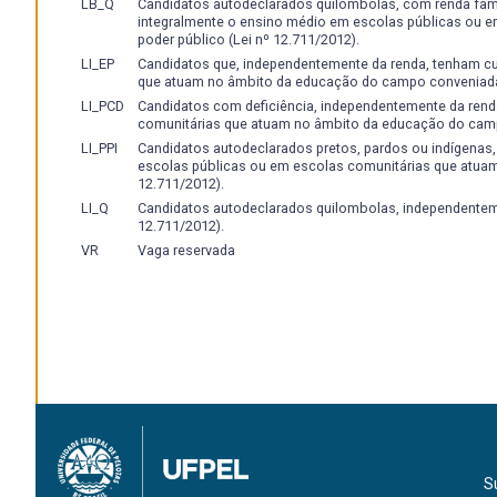
LB_Q
Candidatos autodeclarados quilombolas, com renda famili
integralmente o ensino médio em escolas públicas ou
poder público (Lei nº 12.711/2012).
LI_EP
Candidatos que, independentemente da renda, tenham c
que atuam no âmbito da educação do campo conveniadas
LI_PCD
Candidatos com deficiência, independentemente da rend
comunitárias que atuam no âmbito da educação do camp
LI_PPI
Candidatos autodeclarados pretos, pardos ou indígenas
escolas públicas ou em escolas comunitárias que atua
12.711/2012).
LI_Q
Candidatos autodeclarados quilombolas, independenteme
12.711/2012).
VR
Vaga reservada
S