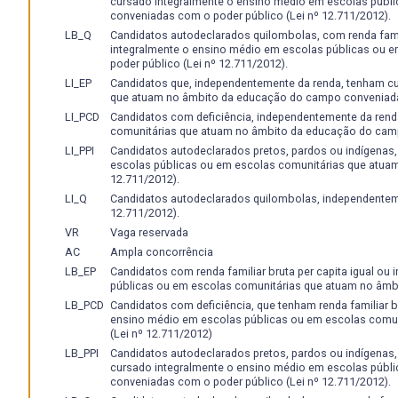
de estudos de textos, discussões e reflexões de temas re
cursado integralmente o ensino médio em escolas públ
conveniadas com o poder público (Lei nº 12.711/2012).
construam e expressem suas ideias e percepções de forma 
LB_Q
Candidatos autodeclarados quilombolas, com renda famili
Monitoria e Bolsa de Graduação:
da carga horária total
integralmente o ensino médio em escolas públicas ou
horas como atividade complementar, mediante o encamin
poder público (Lei nº 12.711/2012).
orientador ao Colegiado de Curso.
LI_EP
Candidatos que, independentemente da renda, tenham c
Ministrante de cursos, palestras, seminário:
serão con
que atuam no âmbito da educação do campo conveniadas
divulgação do curso; divulgação de projetos de pesquisa
LI_PCD
Candidatos com deficiência, independentemente da rend
com Escolas da rede Pública (Municipal e Estadual), Escol
comunitárias que atuam no âmbito da educação do camp
ser contabilizadas 20 (vinte) horas por atividade.
LI_PPI
Candidatos autodeclarados pretos, pardos ou indígenas
escolas públicas ou em escolas comunitárias que atua
Apresentação de Trabalhos em Congressos, Fóruns e
12.711/2012).
mediante o encaminhamento de uma cópia do trabalho e 
LI_Q
Candidatos autodeclarados quilombolas, independenteme
Curso.
12.711/2012).
Publicações em Revistas e Anais de Congressos
: cad
VR
Vaga reservada
cópia do artigo ao Colegiado de Curso, o qual será avali
AC
Ampla concorrência
Publicações em Jornais:
cada trabalho publicado corre
LB_EP
Candidatos com renda familiar bruta per capita igual ou
Colegiado de Curso, o qual será avaliado pelo mesmo.
públicas ou em escolas comunitárias que atuam no âmb
Atividades Voluntárias:
serão consideradas aquelas que
LB_PCD
Candidatos com deficiência, que tenham renda familiar br
especialmente nas relações com o mundo do trabalho e c
ensino médio em escolas públicas ou em escolas comu
(Lei nº 12.711/2012)
Comunitárias). Serão contabilizadas no máximo 20 (vinte
LB_PPI
Candidatos autodeclarados pretos, pardos ou indígenas, c
Produção de Vídeos e/ou material audiovisual:
serão c
cursado integralmente o ensino médio em escolas públ
disciplinas do Curso Superior de Hotelaria da UFPel, como
conveniadas com o poder público (Lei nº 12.711/2012).
relacionada as atividades do Curso, conforme apreciação