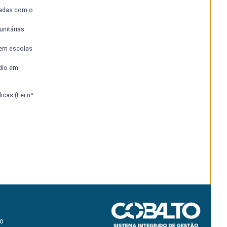
iadas com o
nitárias
 em escolas
dio em
cas (Lei nº
ão