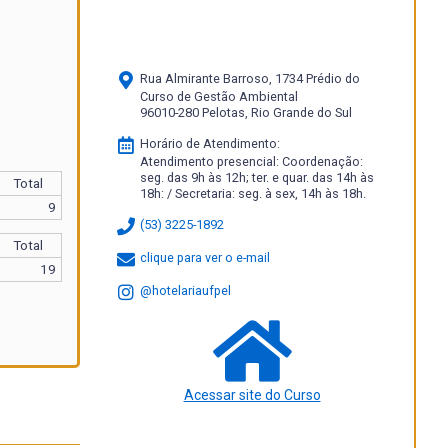
Rua Almirante Barroso, 1734 Prédio do
Curso de Gestão Ambiental
96010-280 Pelotas, Rio Grande do Sul
Horário de Atendimento:
Atendimento presencial: Coordenação:
seg. das 9h às 12h; ter. e quar. das 14h às
Total
18h: / Secretaria: seg. à sex, 14h às 18h.
9
(53) 3225-1892
Total
clique para ver o e-mail
19
@hotelariaufpel
Acessar site do Curso