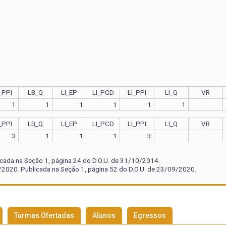
_PPI
LB_Q
LI_EP
LI_PCD
LI_PPI
LI_Q
VR
1
1
1
1
1
1
_PPI
LB_Q
LI_EP
LI_PCD
LI_PPI
LI_Q
VR
3
1
1
1
3
icada na Seção 1, página 24 do D.O.U. de 31/10/2014.
2020. Publicada na Seção 1, página 52 do D.O.U. de 23/09/2020.
Turmas Ofertadas
Alunos
Egressos