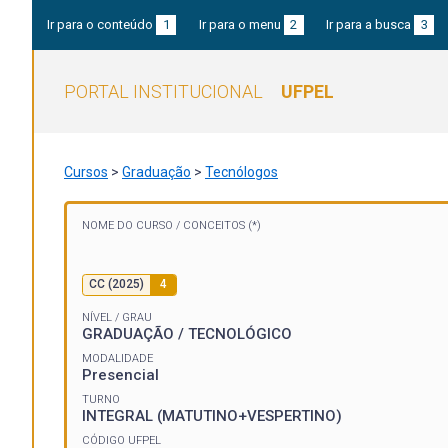
Ir para o conteúdo
1
Ir para o menu
2
Ir para a busca
3
PORTAL INSTITUCIONAL
UFPEL
Cursos
>
Graduação
>
Tecnólogos
NOME DO CURSO /
CONCEITOS (*)
CC (2025)
4
NÍVEL / GRAU
GRADUAÇÃO / TECNOLÓGICO
MODALIDADE
Presencial
TURNO
INTEGRAL (MATUTINO+VESPERTINO)
CÓDIGO UFPEL