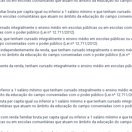
lacionados com o curso de Hotelaria, de forma que os participantes dos
icas ou em escolas comunitárias que atuam no âmbito da educação do campo
interativa e criativa, possibilitando a construção do seu conheciment
ar bruta per capita igual ou inferior a 1 salário mínimo e que tenham cursado
 de atividades de monitoria o aluno poderá contabilizar no máximo 60 (
 em escolas comunitárias que atuam no âmbito da educação do campo conven
hamento do Relatório de Atividades devidamente assinado pelo profe
ursado integralmente o ensino médio em escolas públicas ou em escolas comu
siderados os temas relacionados com a formação do Tecnólogo em Hot
 com o poder público (Lei nº 12.711/2012).
s e extensão; divulgação em Hotéis e outros Meios de Hospedagem, trab
a, que tenham cursado integralmente o ensino médio em escolas públicas ou
as Particulares e cursos Preparatórios para ingressar na Universidade.
o conveniadas com o poder público (Lei nº 12.711/2012).
, independentemente da renda, que tenham cursado integralmente o ensino mé
m no âmbito da educação do campo conveniadas com o poder público (Lei nº
 Seminários:
cada apresentação de trabalho corresponderá a 20 horas
cópia do comprovante de apresentação, que será avaliada pelo Colegi
nte da renda, tenham cursado integralmente o ensino médio em escolas públi
a trabalho publicado corresponderá a 20 horas, mediante o encaminha
ado pelo mesmo.
sponderá a 10 horas, mediante o encaminhamento de uma cópia do arti
 inferior a 1 salário mínimo que tenham cursado integralmente o ensino médio 
ito da educação do campo conveniadas com o poder público (Lei nº 12.711/2
 contribuem com a formação do aluno e do cidadão, conferindo habili
uta per capita igual ou inferior a 1 salário mínimo e que tenham cursado integ
om ações junto à comunidade (Associações de Bairro, ONGS, Atividade
nitárias que atuam no âmbito da educação do campo conveniadas com o pode
) horas, desde que devidamente comprovadas e avaliadas pelo colegia
om renda familiar bruta per capita igual ou inferior a 1 salário mínimo e que 
onsiderados os materiais produzidos que tenham vinculo com as áreas
icas ou em escolas comunitárias que atuam no âmbito da educação do campo
 vídeo aulas e demais materiais produzidos com finalidade didática e/o
 do Colegiado.