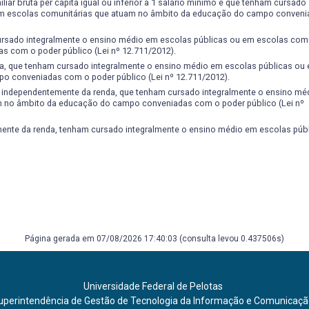
ar bruta per capita igual ou inferior a 1 salário mínimo e que tenham cursado
 em escolas comunitárias que atuam no âmbito da educação do campo conven
ursado integralmente o ensino médio em escolas públicas ou em escolas comu
 com o poder público (Lei nº 12.711/2012).
a, que tenham cursado integralmente o ensino médio em escolas públicas ou
o conveniadas com o poder público (Lei nº 12.711/2012).
, independentemente da renda, que tenham cursado integralmente o ensino mé
m no âmbito da educação do campo conveniadas com o poder público (Lei nº
nte da renda, tenham cursado integralmente o ensino médio em escolas públi
Página gerada em 07/08/2026 17:40:03 (consulta levou 0.437506s)
Universidade Federal de Pelotas
uperintendência de Gestão de Tecnologia da Informação e Comunicaç