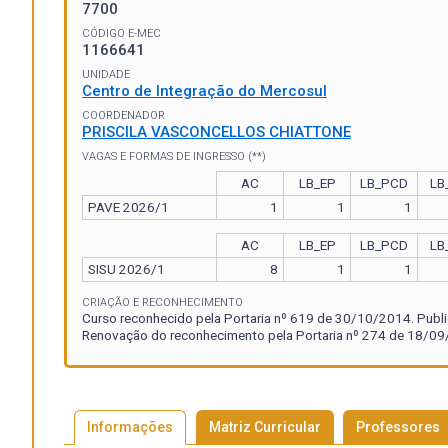
7700
CÓDIGO E-MEC
1166641
UNIDADE
Centro de Integração do Mercosul
COORDENADOR
PRISCILA VASCONCELLOS CHIATTONE
VAGAS E FORMAS DE INGRESSO (**)
AC
LB_EP
LB_PCD
LB
PAVE 2026/1
1
1
1
AC
LB_EP
LB_PCD
LB
SISU 2026/1
8
1
1
CRIAÇÃO E RECONHECIMENTO
Curso reconhecido pela Portaria nº 619 de 30/10/2014. Publ
Renovação do reconhecimento pela Portaria nº 274 de 18/09/
Informações
Matriz Curricular
Professores