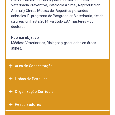
Veterinaria Preventiva, Patología Animal, Reproducción
Animal y Clínica Médica de Pequeños y Grandes
animales. El programa de Posgrado en Veterinaria, desde
su creación hasta 2014, ya tituló 287 másteres y 35
doctores.
Público objetivo
Médicos Veterinarios, Biólogos y graduados en áreas
afines.
Área de Concentração
Linhas de Pesquisa
Sanidad Animal
Organização Curricular
Biotécnicas aplicadas a la eficiencia reproductiva, Clínica
Médica de Pequeños y Grandes Animales; Diagnóstico,
epidemiología y control de las enfermedades infecciosas
Pesquisadores
y parasitarias de los animales; Patologías de grandes y
pequeños animales.