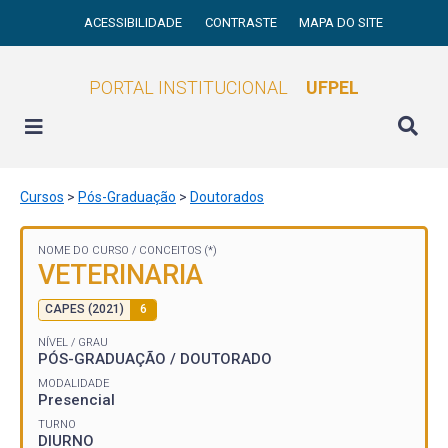
ACESSIBILIDADE
CONTRASTE
MAPA DO SITE
PORTAL INSTITUCIONAL
UFPEL
Cursos
>
Pós-Graduação
>
Doutorados
NOME DO CURSO /
CONCEITOS (*)
VETERINARIA
CAPES (2021)
6
NÍVEL / GRAU
PÓS-GRADUAÇÃO / DOUTORADO
MODALIDADE
Presencial
TURNO
DIURNO