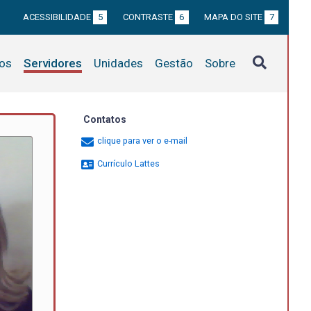
ACESSIBILIDADE
5
CONTRASTE
6
MAPA DO SITE
7
tos
Servidores
Unidades
Gestão
Sobre
Contatos
clique para ver o e-mail
Currículo Lattes