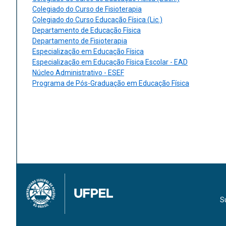
Colegiado do Curso de Fisioterapia
Colegiado do Curso Educação Física (Lic.)
Departamento de Educação Física
Departamento de Fisioterapia
Especialização em Educação Física
Especialização em Educação Física Escolar - EAD
Núcleo Administrativo - ESEF
Programa de Pós-Graduação em Educação Física
S