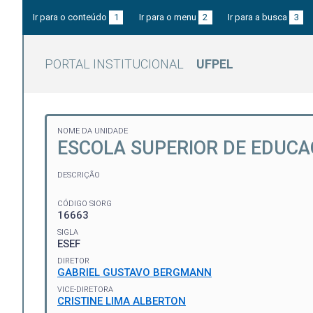
Ir para o conteúdo
1
Ir para o menu
2
Ir para a busca
3
PORTAL INSTITUCIONAL
UFPEL
NOME DA UNIDADE
ESCOLA SUPERIOR DE EDUCAÇ
DESCRIÇÃO
CÓDIGO SIORG
16663
SIGLA
ESEF
DIRETOR
GABRIEL GUSTAVO BERGMANN
VICE-DIRETORA
CRISTINE LIMA ALBERTON