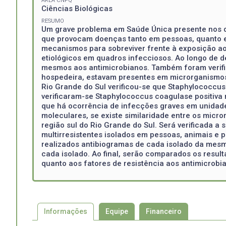
ÁREA CNPQ
Ciências Biológicas
RESUMO
Um grave problema em Saúde Única presente nos di
que provocam doenças tanto em pessoas, quanto em
mecanismos para sobreviver frente à exposição ao
etiológicos em quadros infecciosos. Ao longo de 
mesmos aos antimicrobianos. Também foram verif
hospedeira, estavam presentes em microrganismos
Rio Grande do Sul verificou-se que Staphylococcu
verificaram-se Staphylococcus coagulase positiva 
que há ocorrência de infecções graves em unidades
moleculares, se existe similaridade entre os mic
região sul do Rio Grande do Sul. Será verificada a
multirresistentes isolados em pessoas, animais e 
realizados antibiogramas de cada isolado da mesm
cada isolado. Ao final, serão comparados os result
quanto aos fatores de resistência aos antimicrobia
Informações
Equipe
Financeiro