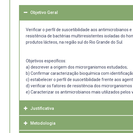
Objetivo Geral
Verificar o perfil de suscetibilidade aos antimicrobianos e
resistência de bactérias multirresistentes isoladas do h
produtos lácteos, na região sul do Rio Grande do Sul.
Objetivos específicos:
a) descrever a origem dos microrganismos estudados;
b) Confirmar caracterização bioquímica com identificaçã
c) estabelecer o perfil de suscetibilidade frente aos ag
d) verificar os fatores de resistência dos microrganismo
e) Caracterizar os antimicrobianos mais utilizados pelos v
Justificativa
Metodologia
Em uma determinada região geográfica, o sul do Rio Gran
isolados em hospitais humanos Staphylococcus aureus mu