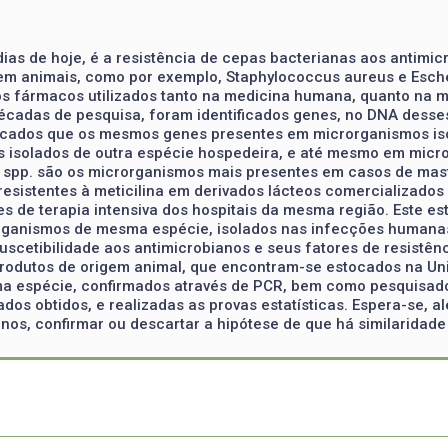
as de hoje, é a resistência de cepas bacterianas aos antimic
 animais, como por exemplo, Staphylococcus aureus e Escher
s fármacos utilizados tanto na medicina humana, quanto na m
décadas de pesquisa, foram identificados genes, no DNA desse
icados que os mesmos genes presentes em microrganismos is
 isolados de outra espécie hospedeira, e até mesmo em micr
s spp. são os microrganismos mais presentes em casos de mast
resistentes à meticilina em derivados lácteos comercializado
 de terapia intensiva dos hospitais da mesma região. Este estu
rorganismos de mesma espécie, isolados nas infecções humanas
 suscetibilidade aos antimicrobianos e seus fatores de resistê
produtos de origem animal, que encontram-se estocados na Uni
a espécie, confirmados através de PCR, bem como pesquisado
ados obtidos, e realizadas as provas estatísticas. Espera-se,
nos, confirmar ou descartar a hipótese de que há similaridade 