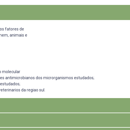
 os fatores de
omem, animais e
o molecular
entes antimicrobianos dos microrganismos estudados;
s estudados;
eterinarios da regiao sul.
de do Sul, foram
ltirresistentes,