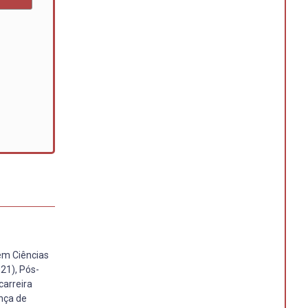
em Ciências
21), Pós-
carreira
nça de