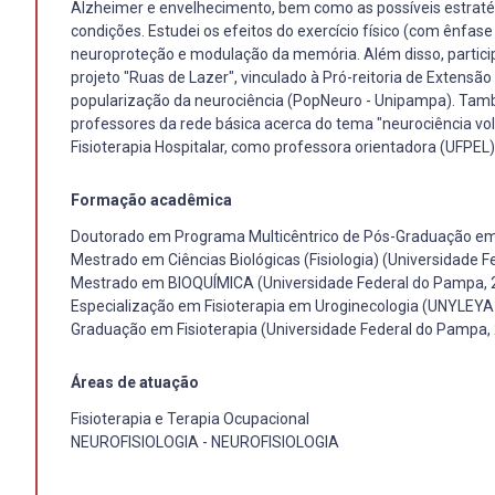
Alzheimer e envelhecimento, bem como as possíveis estraté
condições. Estudei os efeitos do exercício físico (com ênfas
neuroproteção e modulação da memória. Além disso, particip
projeto "Ruas de Lazer", vinculado à Pró-reitoria de Extensã
popularização da neurociência (PopNeuro - Unipampa). Tamb
professores da rede básica acerca do tema "neurociência v
Fisioterapia Hospitalar, como professora orientadora (UFPEL
Formação acadêmica
Doutorado em Programa Multicêntrico de Pós-Graduação em C
Mestrado em Ciências Biológicas (Fisiologia) (Universidade F
Mestrado em BIOQUÍMICA (Universidade Federal do Pampa, 
Especialização em Fisioterapia em Uroginecologia (UNYL
Graduação em Fisioterapia (Universidade Federal do Pampa,
Áreas de atuação
Fisioterapia e Terapia Ocupacional
NEUROFISIOLOGIA - NEUROFISIOLOGIA