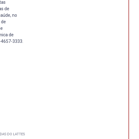
tas
as de
saúde, no
 de
de
mica de
3-4657-3333.
DAS DO LATTES