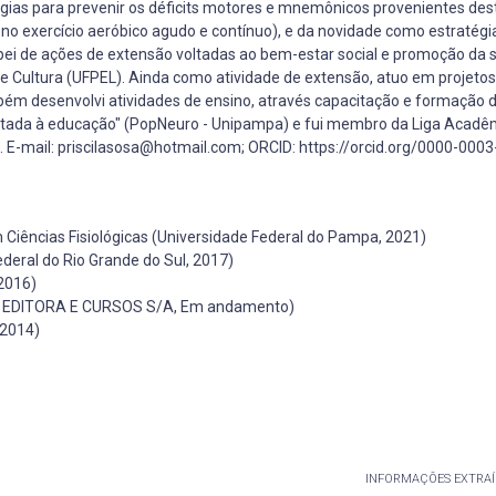
gias para prevenir os déficits motores e mnemônicos provenientes des
e no exercício aeróbico agudo e contínuo), e da novidade como estratégi
ei de ações de extensão voltadas ao bem-estar social e promoção da 
o e Cultura (UFPEL). Ainda como atividade de extensão, atuo em projetos
ém desenvolvi atividades de ensino, através capacitação e formação 
oltada à educação" (PopNeuro - Unipampa) e fui membro da Liga Acadê
). E-mail: priscilasosa@hotmail.com; ORCID: https://orcid.org/0000-000
iências Fisiológicas (Universidade Federal do Pampa, 2021)
ederal do Rio Grande do Sul, 2017)
2016)
EYA EDITORA E CURSOS S/A, Em andamento)
 2014)
INFORMAÇÕES EXTRAÍ