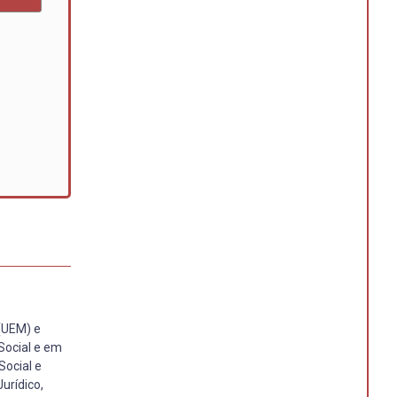
 (UEM) e
Social e em
Social e
urídico,