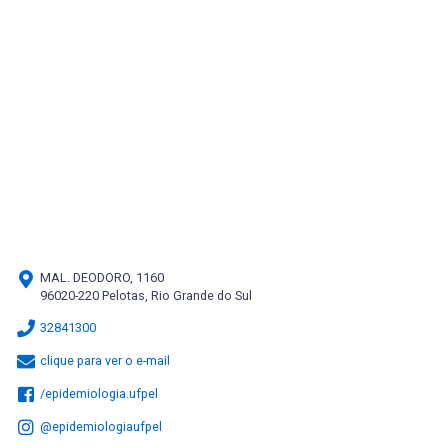
MAL. DEODORO, 1160
96020-220 Pelotas, Rio Grande do Sul
32841300
clique para ver o e-mail
/epidemiologia.ufpel
@epidemiologiaufpel